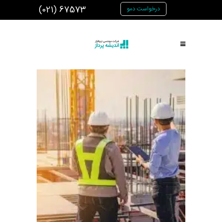
(021) 67573
درخواست دمو
اندیشه پرداز
|
پورتال مشتریان