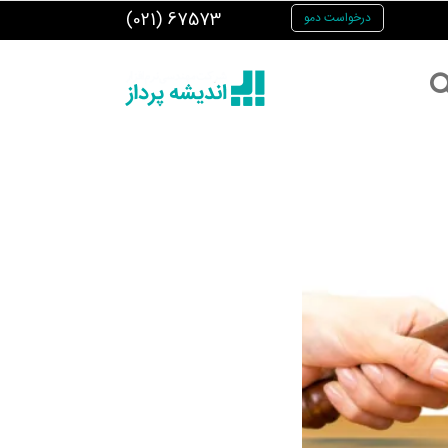
(021) 67573
درخواست دمو